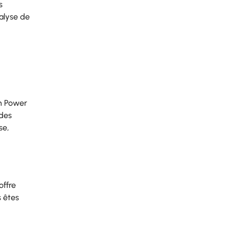
s
nalyse de
en Power
 des
se,
offre
s êtes