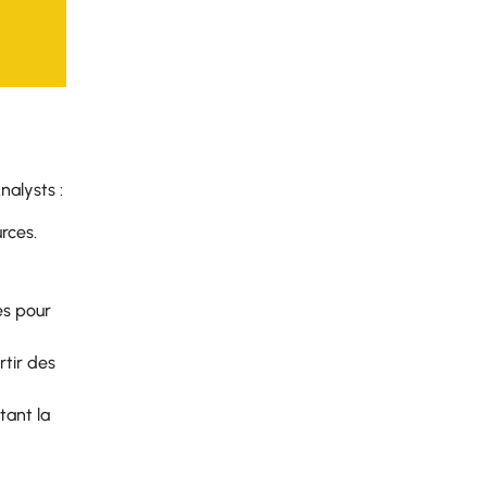
nalysts :
rces.
es pour
rtir des
tant la