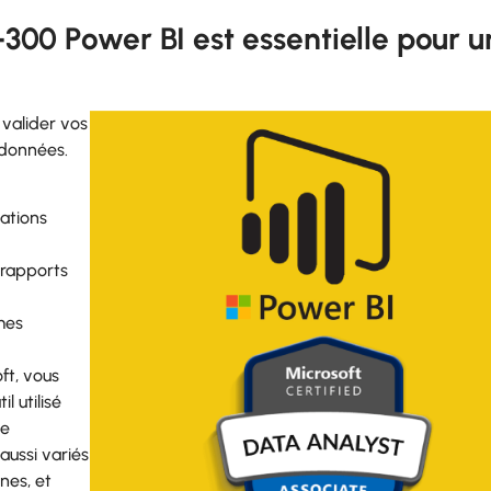
L-300 Power BI est essentielle pour u
 valider vos
 données.
ations
 rapports
mes
ft, vous
l utilisé
te
aussi variés
nes, et