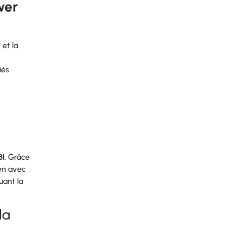
wer
 et la
iés
BI
. Grâce
men avec
uant la
la