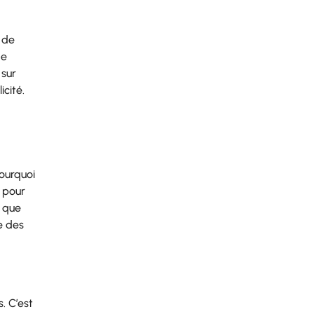
 de
de
 sur
icité.
ourquoi
 pour
s que
e des
. C’est