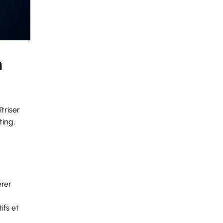
n
triser
ting,
érer
ifs et