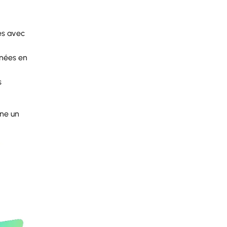
es avec
nnées en
s
ne un