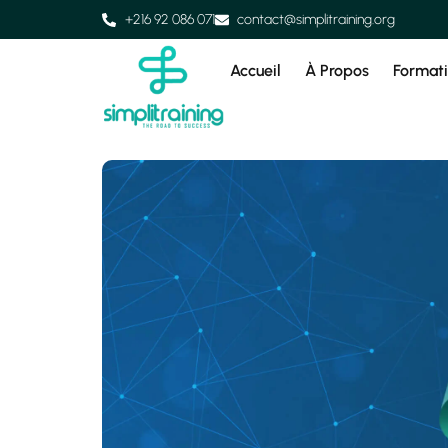
+216 92 086 071
contact@simplitraining.org
Accueil
À Propos
Format