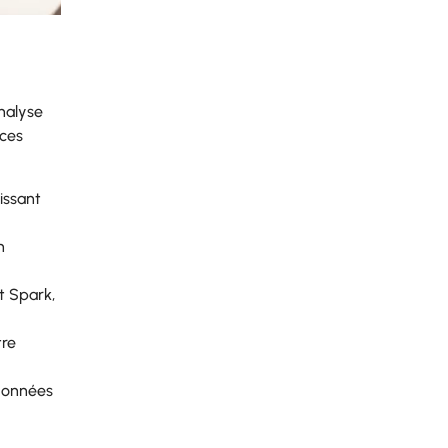
analyse
ices
issant
n
t Spark,
tre
 données